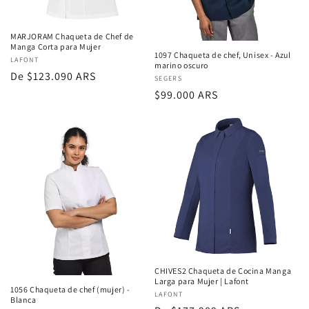
MARJORAM Chaqueta de Chef de
Manga Corta para Mujer
1097 Chaqueta de chef, Unisex - Azul
Proveedor:
LAFONT
marino oscuro
Precio
De $123.090 ARS
Proveedor:
SEGERS
regular
Precio
$99.000 ARS
regular
CHIVES2 Chaqueta de Cocina Manga
Larga para Mujer | Lafont
1056 Chaqueta de chef (mujer) -
Proveedor:
LAFONT
Blanca