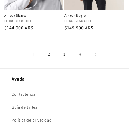
Arnoux Blanco
Arnoux Negro
Proveedor:
LE NOUVEAU CHEF
Proveedor:
LE NOUVEAU CHEF
Precio
$144.900 ARS
Precio
$149.900 ARS
regular
regular
1
2
3
4
Ayuda
Contáctenos
Guía de talles
Política de privacidad