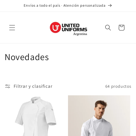
saltar al
Envíos a todo el país · Atención personalizada
contenido
Carro
R
Novedades
e
c
Filtrar y clasificar
64 productos
o
p
i
l