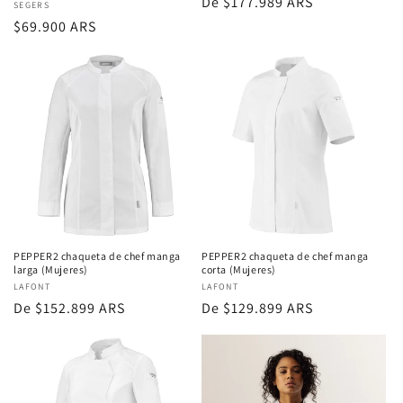
Precio
De $177.989 ARS
Proveedor:
SEGERS
regular
Precio
$69.900 ARS
regular
PEPPER2 chaqueta de chef manga
PEPPER2 chaqueta de chef manga
larga (Mujeres)
corta (Mujeres)
Proveedor:
LAFONT
Proveedor:
LAFONT
Precio
De $152.899 ARS
Precio
De $129.899 ARS
regular
regular