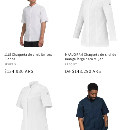
1115 Chaqueta de chef, Unisex -
MARJORAM Chaqueta de chef de
Blanca
manga larga para Mujer
Proveedor:
SEGERS
Proveedor:
LAFONT
Precio
$134.930 ARS
Precio
De $148.290 ARS
regular
regular