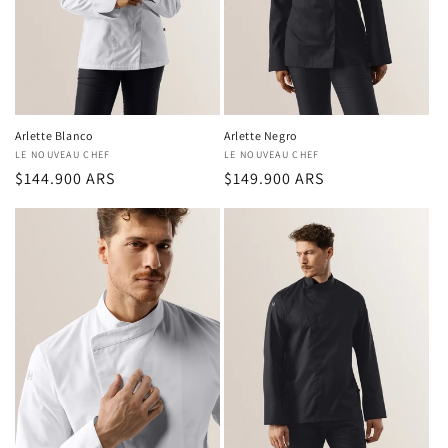
Arlette Blanco
Arlette Negro
Proveedor:
LE NOUVEAU CHEF
Proveedor:
LE NOUVEAU CHEF
Precio
$144.900 ARS
Precio
$149.900 ARS
regular
regular