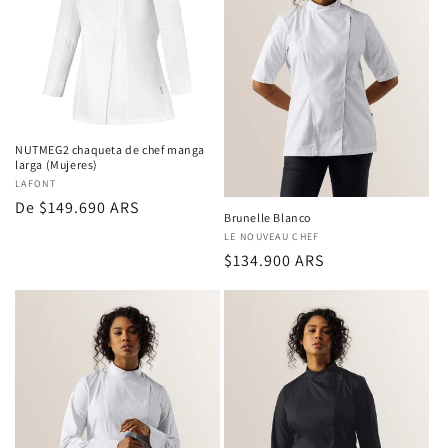
NUTMEG2 chaqueta de chef manga
larga (Mujeres)
Proveedor:
LAFONT
Precio
De $149.690 ARS
Brunelle Blanco
regular
Proveedor:
LE NOUVEAU CHEF
Precio
$134.900 ARS
regular