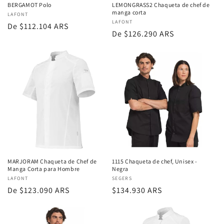
BERGAMOT Polo
LEMONGRASS2 Chaqueta de chef de
manga corta
Proveedor:
LAFONT
Proveedor:
LAFONT
Precio
De $112.104 ARS
Precio
De $126.290 ARS
regular
regular
MARJORAM Chaqueta de Chef de
1115 Chaqueta de chef, Unisex -
Manga Corta para Hombre
Negra
Proveedor:
LAFONT
Proveedor:
SEGERS
Precio
De $123.090 ARS
Precio
$134.930 ARS
regular
regular