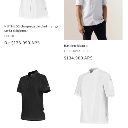
a
c
i
NUTMEG2 chaqueta de chef manga
corta (Mujeres)
ó
Proveedor:
LAFONT
Precio
De $123.090 ARS
n
Bastien Blanco
regular
Proveedor:
LE NOUVEAU CHEF
:
Precio
$134.900 ARS
regular