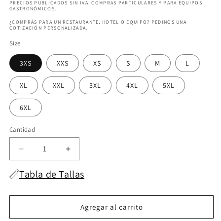
PRECIOS PUBLICADOS SIN IVA. COMPRAS PARTICULARES Y PARA EQUIPOS
GASTRONÓMICOS.
¿COMPRÁS PARA UN RESTAURANTE, HOTEL O EQUIPO? PEDINOS UNA
COTIZACIÓN PERSONALIZADA.
Size
3XS
XXS
XS
S
M
L
XL
XXL
3XL
4XL
5XL
6XL
Cantidad
Cantidad
Disminuir
Aumentar
la
la
Tabla de Tallas
cantidad
cantidad
para
para
Lynn
Lynn
Blanco
Blanco
Agregar al carrito